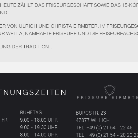
UTE ZÄHLT DAS FRISEURGESCHÄFT SOWIE DAS 15-KÖPFI
D.
HTER VON ULRICH UND CHRISTA EIRMBTER, IM FRISEURGE
ÜR WELLA, NAMHAFTE FRISEURE UND DIE FRISEURFACHS
RUNG DER TRADITION…
FNUNGSZEITEN
RUHETAG
BURGSTR. 23
. FR.
9.00 - 18.00 UHR
47877 WILLICH
9.00 - 19.30 UHR
TEL: +49 (0) 21 54 - 22 46
8.00 - 14.00 UHR
TEL: +49 (0) 21 54 - 20 20 2