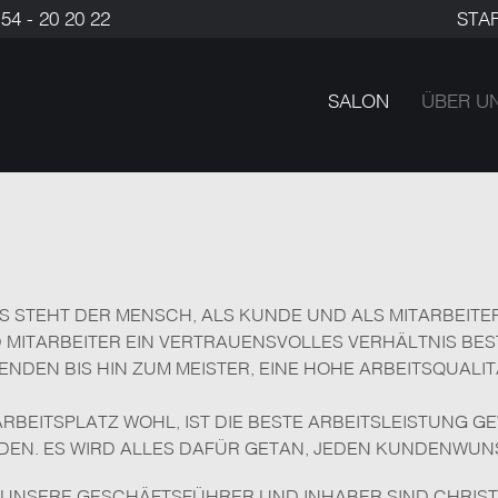
54 - 20 20 22
STA
SALON
ÜBER U
STEHT DER MENSCH, ALS KUNDE UND ALS MITARBEITER.
ITARBEITER EIN VERTRAUENSVOLLES VERHÄLTNIS BEST
DEN BIS HIN ZUM MEISTER, EINE HOHE ARBEITSQUALITÄ
ARBEITSPLATZ WOHL, IST DIE BESTE ARBEITSLEISTUNG G
EN. ES WIRD ALLES DAFÜR GETAN, JEDEN KUNDENWUN
UNSERE GESCHÄFTSFÜHRER UND INHABER SIND CHRIST