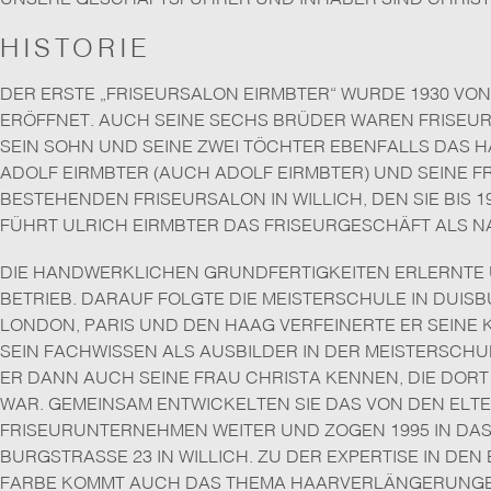
HISTORIE
DER ERSTE „FRISEURSALON EIRMBTER“ WURDE 1930 VON
ERÖFFNET. AUCH SEINE SECHS BRÜDER WAREN FRISEURE
EIN SOHN UND SEINE ZWEI TÖCHTER EBENFALLS DAS HA
DOLF EIRMBTER (AUCH ADOLF EIRMBTER) UND SEINE FR
ESTEHENDEN FRISEURSALON IN WILLICH, DEN SIE BIS 19
ÜHRT ULRICH EIRMBTER DAS FRISEURGESCHÄFT ALS N
DIE HANDWERKLICHEN GRUNDFERTIGKEITEN ERLERNTE U
BETRIEB. DARAUF FOLGTE DIE MEISTERSCHULE IN DUISB
LONDON, PARIS UND DEN HAAG VERFEINERTE ER SEINE K
EIN FACHWISSEN ALS AUSBILDER IN DER MEISTERSCHULE
R DANN AUCH SEINE FRAU CHRISTA KENNEN, DIE DORT E
AR. GEMEINSAM ENTWICKELTEN SIE DAS VON DEN ELT
RISEURUNTERNEHMEN WEITER UND ZOGEN 1995 IN DAS 
URGSTRASSE 23 IN WILLICH. ZU DER EXPERTISE IN DEN B
RBE KOMMT AUCH DAS THEMA HAARVERLÄNGERUNGEN 