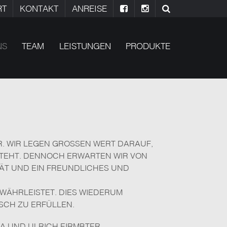
RT
KONTAKT
ANREISE
NS
TEAM
LEISTUNGEN
PRODUKTE
 WIR LEGEN GROSSEN WERT DARAUF, D
EHT. DENNOCH ERWARTEN WIR VON U
T UND EIN FREUNDLICHES UND H
EWÄHRLEISTET. DIES WIEDERUM
SCH ZU ERFÜLLEN.
A UND ULRICH EIRMBTER.