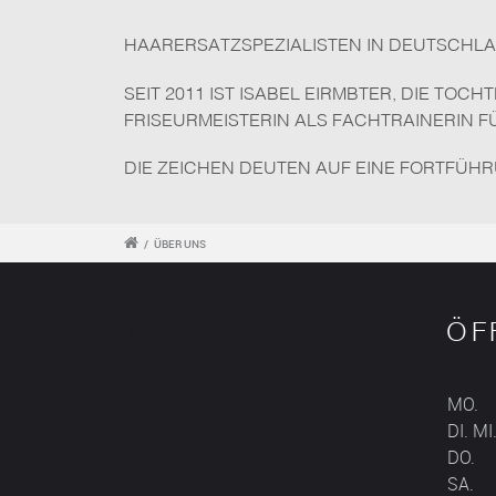
ARERSATZSPEZIALISTEN IN DEUTSCHLAN
SEIT 2011 IST ISABEL EIRMBTER, DIE TOC
FRISEURMEISTERIN ALS FACHTRAINERIN F
DIE ZEICHEN DEUTEN AUF EINE FORTFÜH
/
ÜBER UNS
T
ÖF
MO.
DI. MI
DO.
SA.