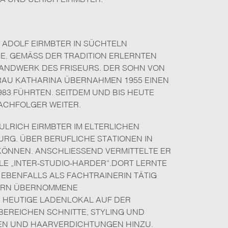
 ADOLF EIRMBTER IN SÜCHTELN
. GEMÄSS DER TRADITION ERLERNTEN S
NDWERK DES FRISEURS. DER SOHN VON A
AU KATHARINA ÜBERNAHMEN 1955 EINEN B
83 FÜHRTEN. SEITDEM UND BIS HEUTE F
ACHFOLGER WEITER.
LRICH EIRMBTER IM ELTERLICHEN
URG. ÜBER BERUFLICHE STATIONEN IN
ÖNNEN. ANSCHLIESSEND VERMITTELTE ER S
 „INTER-STUDIO-HARDER“.DORT LERNTE E
BENFALLS ALS FACHTRAINERIN TÄTIG W
ERN ÜBERNOMMENE F
HEUTIGE LADENLOKAL AUF DER B
EREICHEN SCHNITTE, STYLING UND FA
UND HAARVERDICHTUNGEN HINZU. HE